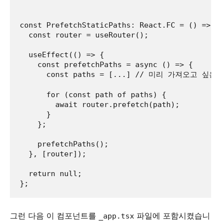
const PrefetchStaticPaths: React.FC = () => {

  const router = useRouter();

  useEffect(() => {

    const prefetchPaths = async () => {

      const paths = [...] // 미리 가져오고 싶은
      for (const path of paths) {

        await router.prefetch(path);

      }

    };

    prefetchPaths();

  }, [router]);

  return null;

그런 다음 이 컴포넌트를
파일에 포함시켰습니
_app.tsx