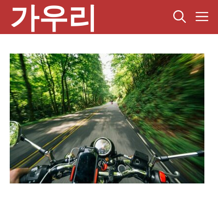
가우리
컨
텐
츠
로
건
너
뛰
기