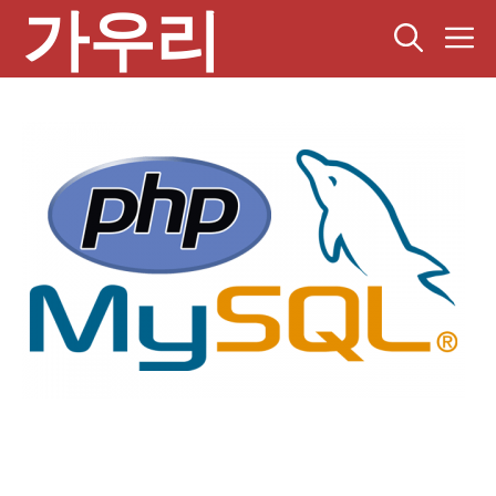
가우리
컨
텐
츠
로
건
너
뛰
기