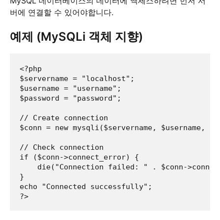
MySQL 데이터베이스의 데이터에 액세스하려면 먼저 서
버에 연결할 수 있어야합니다.
예제 (MySQLi 객체 지향)
<?php

$servername = "localhost";

$username = "username";

$password = "password";

// Create connection

$conn = new mysqli($servername, $username, $pa
// Check connection

if ($conn->connect_error) {

    die("Connection failed: " . $conn->connect
} 

echo "Connected successfully";
