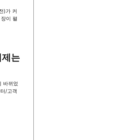
전)가 커
 장이 펼
 이제는
이 바뀌었
이터/고객