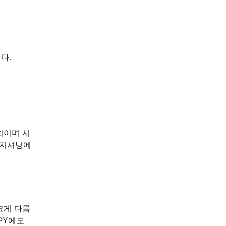
다.
치이며 시
포지셔닝에
크게 다릅
PY에도