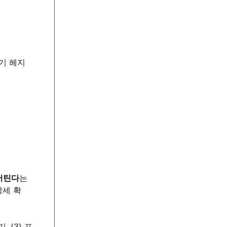
단기 헤지
버틴다
는
강세 확
 (3) 포