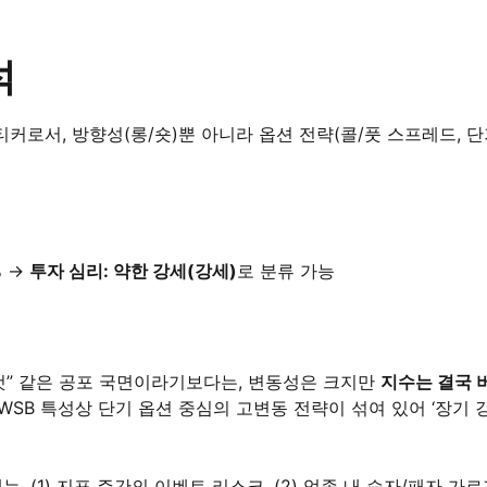
석
 티커로서, 방향성(롱/숏)뿐 아니라 옵션 전략(콜/풋 스프레드, 
% →
투자 심리: 약한 강세(강세)
로 분류 가능
것” 같은 공포 국면이라기보다는, 변동성은 크지만
지수는 결국 
WSB 특성상 단기 옵션 중심의 고변동 전략이 섞여 있어 ‘장기 
는, (1) 지표 주간의 이벤트 리스크, (2) 업종 내 승자/패자 가르기,