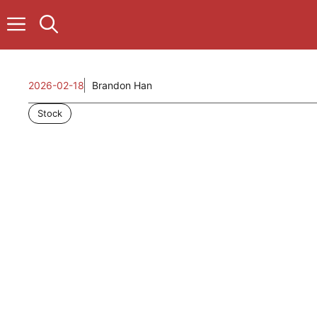
컨
텐
츠
로
건
2026-02-18
Brandon Han
너
뛰
Stock
기