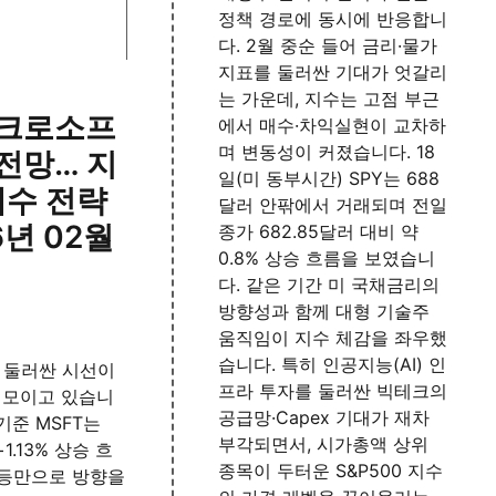
정책 경로에 동시에 반응합니
다. 2월 중순 들어 금리·물가
지표를 둘러싼 기대가 엇갈리
는 가운데, 지수는 고점 부근
이크로소프
에서 매수·차익실현이 교차하
며 변동성이 커졌습니다. 18
 전망… 지
일(미 동부시간) SPY는 688
매수 전략
달러 안팎에서 거래되며 전일
6년 02월
종가 682.85달러 대비 약
0.8% 상승 흐름을 보였습니
다. 같은 기간 미 국채금리의
방향성과 함께 대형 기술주
움직임이 지수 체감을 좌우했
습니다. 특히 인공지능(AI) 인
 둘러싼 시선이
프라 투자를 둘러싼 빅테크의
로 모이고 있습니
공급망·Capex 기대가 재차
 기준 MSFT는
부각되면서, 시가총액 상위
1.13% 상승 흐
종목이 두터운 S&P500 지수
반등만으로 방향을