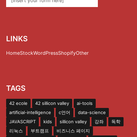
[Insert your form here]
LINKS
Home
Stock
WordPress
Shopify
Other
TAGS
42 ecole
42 sillicon valley
ai-tools
artificial-intelligence
c언어
data-science
JAVASCRIPT
kids
sillicon valley
강좌
독학
리눅스
부트캠프
비즈니스 페이지