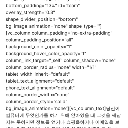
bottom_padding="13%" id="team"
overlay_strength="0.3"
shape_divider_position="bottom"
bg_image_animation="none" shape_type=""]
[vc_column column_padding="no-extra-padding"
column_padding_position="all"
background_color_opacity="1"
background_hover_color_opacity="1"
column_link_target="_self" column_shadow="none"
column_border_radius="none" width="1/1"
tablet_width_inherit="default"
tablet_text_alignment="default"
phone_text_alignment="default"
column_border_width="none"
column_border_style="solid"
bg_image_animation="none"][vc_column_text]
당신이
컴퓨터에 무엇인가를 하기 위해 앉아있을 때 그것을 깨닫
지는 못하지만 정보를 얻거나 쇼핑을하거나 이메일을 보