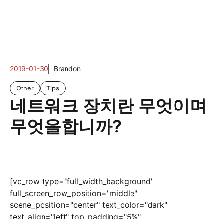
2019-01-30
Brandon
Other
Tips
네트워크 장치란 무엇이며
무엇을합니까?
[vc_row type="full_width_background"
full_screen_row_position="middle"
scene_position="center" text_color="dark"
text_align="left" top_padding="5%"