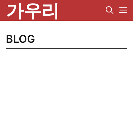
가우리
컨
텐
츠
로
건
BLOG
너
뛰
기