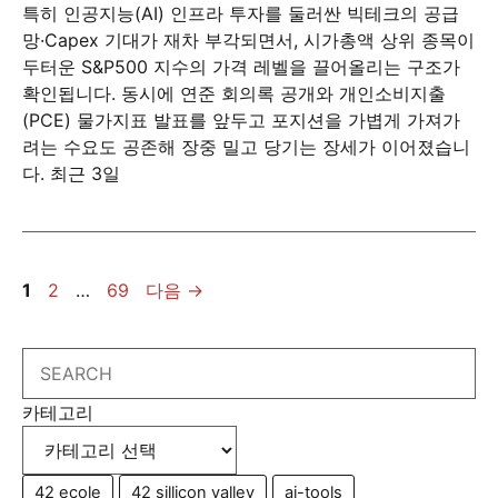
특히 인공지능(AI) 인프라 투자를 둘러싼 빅테크의 공급
망·Capex 기대가 재차 부각되면서, 시가총액 상위 종목이
두터운 S&P500 지수의 가격 레벨을 끌어올리는 구조가
확인됩니다. 동시에 연준 회의록 공개와 개인소비지출
(PCE) 물가지표 발표를 앞두고 포지션을 가볍게 가져가
려는 수요도 공존해 장중 밀고 당기는 장세가 이어졌습니
다. 최근 3일
페
페
페
1
2
…
69
다음
→
이
이
이
지
지
지
Search
카테고리
42 ecole
42 sillicon valley
ai-tools