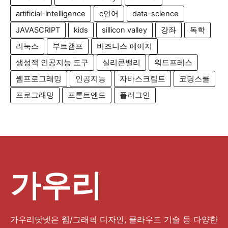
artificial-intelligence
c언어
data-science
JAVASCRIPT
kids
sillicon valley
강좌
독학
리눅스
부트캠프
비즈니스 페이지
생성적 인공지능 도구
실리콘밸리
워드프레스
웹프로그래밍
인공지능
자바스크립트
코딩스쿨
프로그래밍
프론트엔드
플러그인
가우리
가우리닷넷은 웹/그래픽 디자인, 클라우드 기술 등 다양한