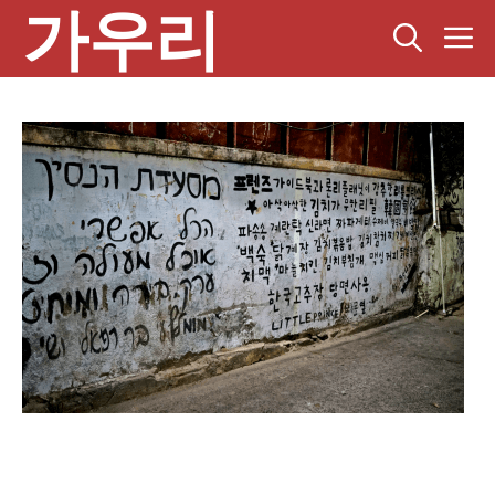
가우리
컨
텐
츠
로
건
너
뛰
기