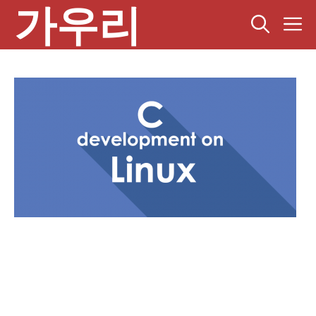
가우리
컨
텐
츠
로
건
너
뛰
기