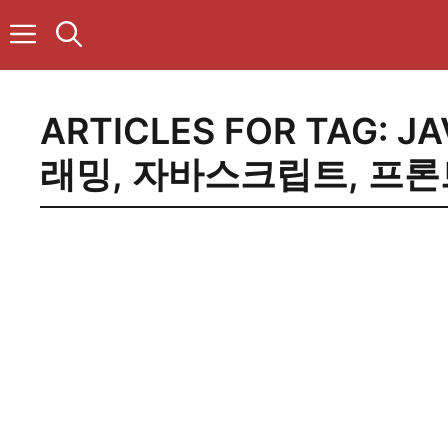
컨
텐
츠
로
건
ARTICLES FOR TAG:
JA
너
뛰
래밍
,
자바스크립트
,
프론
기