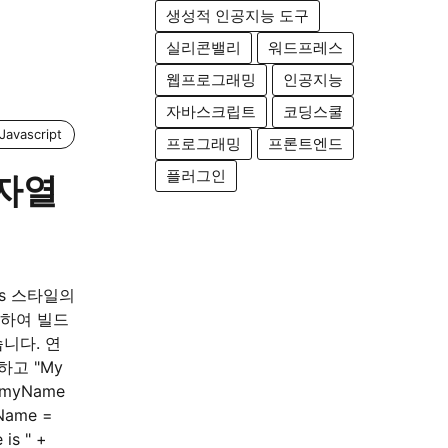
생성적 인공지능 도구
실리콘밸리
워드프레스
웹프로그래밍
인공지능
자바스크립트
코딩스쿨
Javascript
프로그래밍
프론트엔드
플러그인
문자열
Libs 스타일의
용하여 빌드
니다. 연
하고 "My
 myName
Name =
 is " +