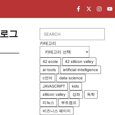
로그
Search
카테고리
42 ecole
42 sillicon valley
ai-tools
artificial-intelligence
c언어
data-science
JAVASCRIPT
kids
sillicon valley
강좌
독학
리눅스
부트캠프
비즈니스 페이지