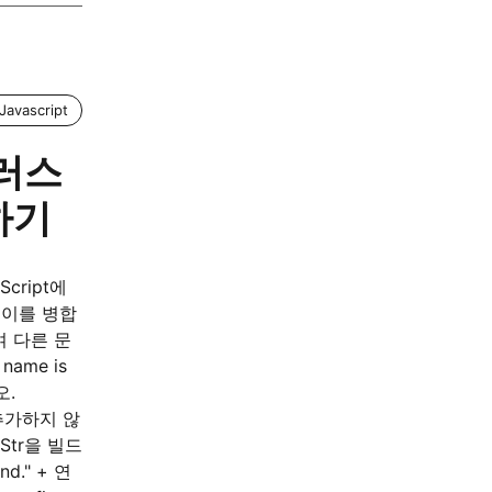
Javascript
플러스
하기
aScript에
 때이를 병합
여 다른 문
ame is
오.
 추가하지 않
tr을 빌드
end." + 연