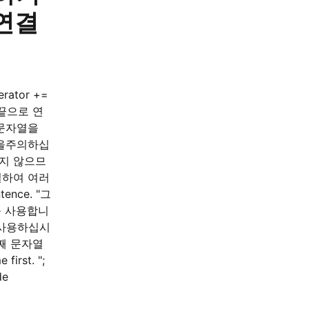
연결
erator +=
끝으로 연
 문자열을
백을주의하십
하지 않으므
결하여 여러
tence. "그
산자를 사용합니
 사용하십시
번째 문자열
irst. ";
de