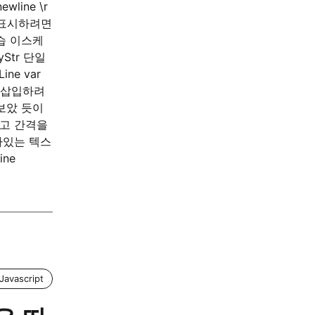
newline \r
래시로 표시하려면
습 이스케
Str 단일
ine var
르게 삽입하려
보았 듯이
않고 간격을
가있는 텍스
ine
Javascript