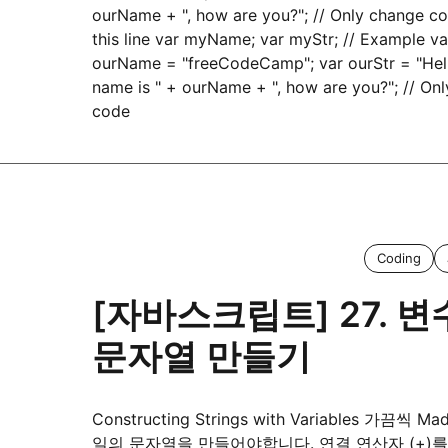
ourName + ", how are you?"; // Only change c
this line var myName; var myStr; // Example va
ourName = "freeCodeCamp"; var ourStr = "Hell
name is " + ourName + ", how are you?"; // On
code
Coding
[자바스크립트] 27. 
문자열 만들기
Constructing Strings with Variables 가끔씩 Ma
일의 문자열을 만들어야합니다. 연결 연산자 (+)