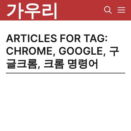
가우리
컨
텐
츠
로
건
ARTICLES FOR TAG:
너
뛰
CHROME
,
GOOGLE
,
구
기
글크롬
,
크롬 명령어