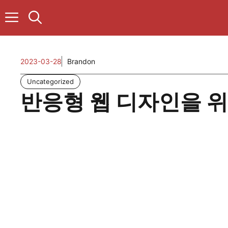
컨
텐
츠
로
건
2023-03-28
Brandon
너
뛰
Uncategorized
기
반응형 웹 디자인을 위