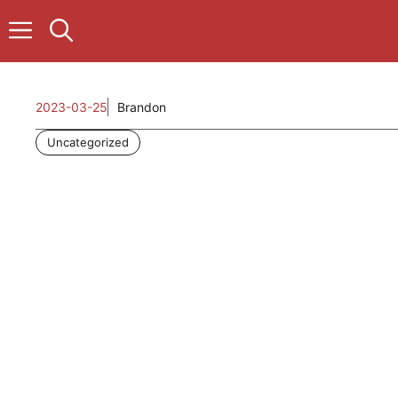
컨
텐
츠
로
건
2023-03-25
Brandon
너
뛰
Uncategorized
기