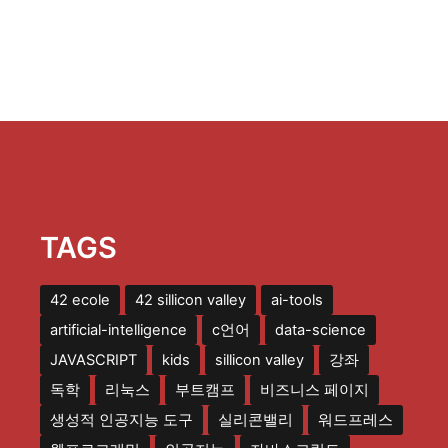
TAGS
42 ecole
42 sillicon valley
ai-tools
artificial-intelligence
c언어
data-science
JAVASCRIPT
kids
sillicon valley
강좌
독학
리눅스
부트캠프
비즈니스 페이지
생성적 인공지능 도구
실리콘밸리
워드프레스