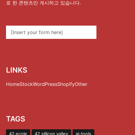
로 한 콘텐츠만 게시하고 있습니다.
[Insert your form here]
LINKS
Home
Stock
WordPress
Shopify
Other
TAGS
42 ecole
42 sillicon valley
ai-tools