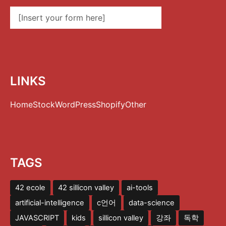
[Insert your form here]
LINKS
Home
Stock
WordPress
Shopify
Other
TAGS
42 ecole
42 sillicon valley
ai-tools
artificial-intelligence
c언어
data-science
JAVASCRIPT
kids
sillicon valley
강좌
독학