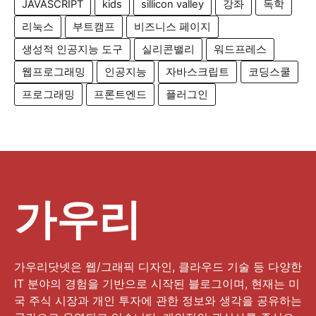
JAVASCRIPT
kids
sillicon valley
강좌
독학
리눅스
부트캠프
비즈니스 페이지
생성적 인공지능 도구
실리콘밸리
워드프레스
웹프로그래밍
인공지능
자바스크립트
코딩스쿨
프로그래밍
프론트엔드
플러그인
가우리
가우리닷넷은 웹/그래픽 디자인, 클라우드 기술 등 다양한
IT 분야의 경험을 기반으로 시작된 블로그이며, 현재는 미
국 주식 시장과 개인 투자에 관한 정보와 생각을 공유하는