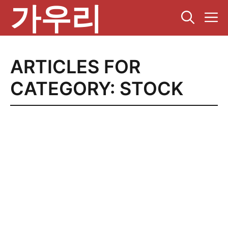
가우리
컨
텐
츠
로
건
ARTICLES FOR
너
뛰
CATEGORY: STOCK
기