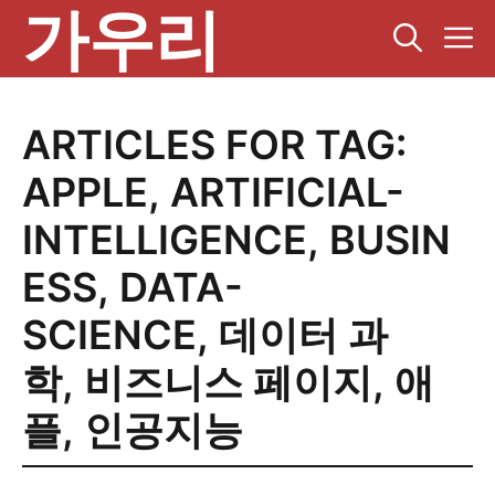
가우리
컨
텐
츠
로
건
ARTICLES FOR TAG:
너
뛰
APPLE
,
ARTIFICIAL-
기
INTELLIGENCE
,
BUSIN
ESS
,
DATA-
SCIENCE
,
데이터 과
학
,
비즈니스 페이지
,
애
플
,
인공지능