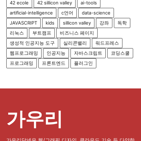
42 ecole
42 sillicon valley
ai-tools
artificial-intelligence
c언어
data-science
JAVASCRIPT
kids
sillicon valley
강좌
독학
리눅스
부트캠프
비즈니스 페이지
생성적 인공지능 도구
실리콘밸리
워드프레스
웹프로그래밍
인공지능
자바스크립트
코딩스쿨
프로그래밍
프론트엔드
플러그인
가우리
가우리닷넷은 웹/그래픽 디자인, 클라우드 기술 등 다양한