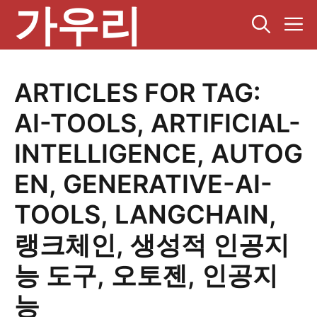
가우리
컨
텐
츠
로
건
ARTICLES FOR TAG:
너
뛰
AI-TOOLS
,
ARTIFICIAL-
기
INTELLIGENCE
,
AUTOG
EN
,
GENERATIVE-AI-
TOOLS
,
LANGCHAIN
,
랭크체인
,
생성적 인공지
능 도구
,
오토젠
,
인공지
능