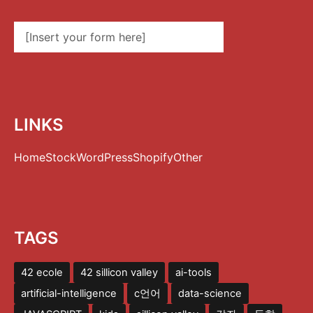
[Insert your form here]
LINKS
Home
Stock
WordPress
Shopify
Other
TAGS
42 ecole
42 sillicon valley
ai-tools
artificial-intelligence
c언어
data-science