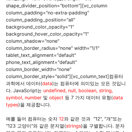
shape_divider_position="bottom"][vc_column
column_padding="no-extra-padding"
column_padding_position="all"
background_color_opacity="1"
background_hover_color_opacity="1"
column_shadow="none"
column_border_radius="none" width="1/1"
tablet_text_alignment="default"
phone_text_alignment="default"
column_border_width="none"
column_border_style="solid"][vc_column_text]컴퓨터
과학에서 데이터(
data
)는 컴퓨터에 의미있는 모든 것입니
다. JavaScript는
undefined, null, boolean, string,
symbol, number
및
object
등 7 가지 데이터 유형(
data
types
)을 제공합니다.
예를 들어 컴퓨터는 숫자
12
와 같은 것과 "12", "개"또는
"123 고양이"와 같은 문자열(
strings
)을 구별합니다. 문자