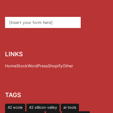
[Insert your form here]
LINKS
Home
Stock
WordPress
Shopify
Other
TAGS
42 ecole
42 sillicon valley
ai-tools