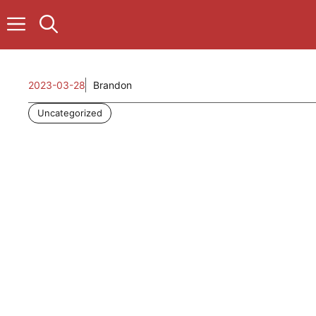
컨
텐
츠
로
건
2023-03-28
Brandon
너
뛰
Uncategorized
기