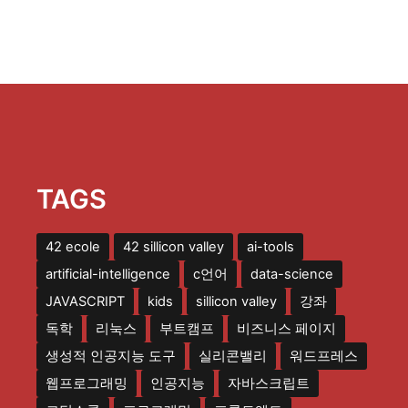
TAGS
42 ecole
42 sillicon valley
ai-tools
artificial-intelligence
c언어
data-science
JAVASCRIPT
kids
sillicon valley
강좌
독학
리눅스
부트캠프
비즈니스 페이지
생성적 인공지능 도구
실리콘밸리
워드프레스
웹프로그래밍
인공지능
자바스크립트