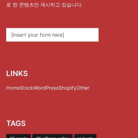
로 한 콘텐츠만 게시하고 있습니다.
[Insert your form here]
LINKS
Home
Stock
WordPress
Shopify
Other
TAGS